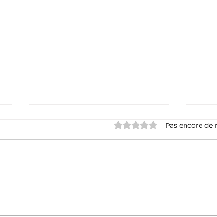
Noté 0 étoile sur 5.
Pas encore de 
INFONEWS CGT LA
INF
MONDIALE #73 - MAI
MON