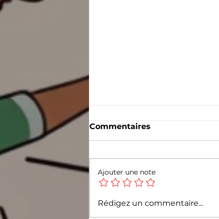
Commentaires
Ajouter une note
INFONEWS CGT LA
Rédigez un commentaire...
MONDIALE #74 - JUIN