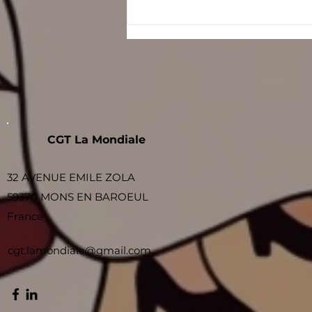
2026
CGT La Mondiale
32 AVENUE EMILE ZOLA
59370 MONS EN BAROEUL
France
cgt.lamondiale@gmail.com