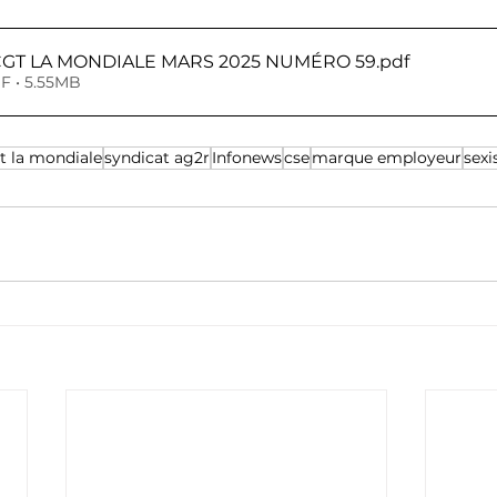
GT LA MONDIALE MARS 2025 NUMÉRO 59
.pdf
F • 5.55MB
t la mondiale
syndicat ag2r
Infonews
cse
marque employeur
sex