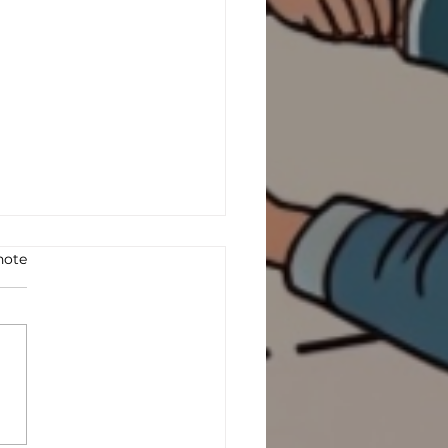
note
ONEWS CGT LA
DIALE # 72 - AVRIL