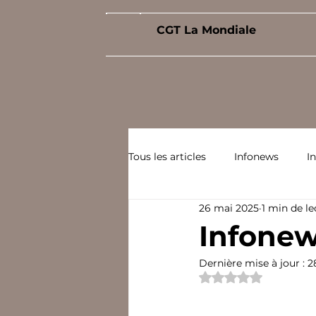
CGT La Mondiale
Tous les articles
Infonews
I
26 mai 2025
1 min de le
Infonew
Dernière mise à jour :
2
Noté NaN étoiles 